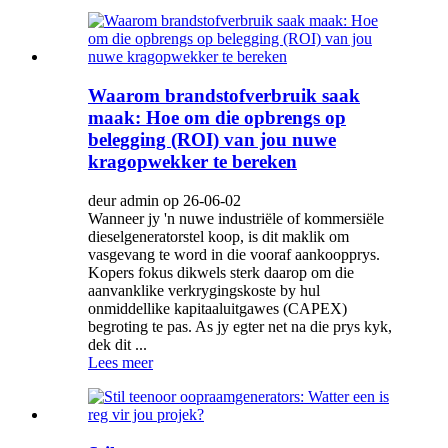
Waarom brandstofverbruik saak
maak: Hoe om die opbrengs op
belegging (ROI) van jou nuwe
kragopwekker te bereken
deur admin op 26-06-02
Wanneer jy 'n nuwe industriële of kommersiële
dieselgeneratorstel koop, is dit maklik om
vasgevang te word in die vooraf aankoopprys.
Kopers fokus dikwels sterk daarop om die
aanvanklike verkrygingskoste by hul
onmiddellike kapitaaluitgawes (CAPEX)
begroting te pas. As jy egter net na die prys kyk,
dek dit ...
Lees meer