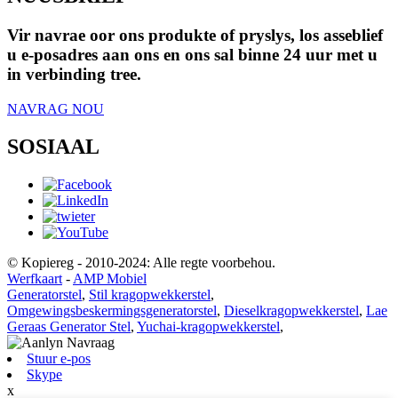
Vir navrae oor ons produkte of pryslys, los asseblief
u e-posadres aan ons en ons sal binne 24 uur met u
in verbinding tree.
NAVRAG NOU
SOSIAAL
© Kopiereg - 2010-2024: Alle regte voorbehou.
Werfkaart
-
AMP Mobiel
Generatorstel
,
Stil kragopwekkerstel
,
Omgewingsbeskermingsgeneratorstel
,
Dieselkragopwekkerstel
,
Lae
Geraas Generator Stel
,
Yuchai-kragopwekkerstel
,
Stuur e-pos
Skype
x