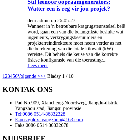
Stil teenoor oopraamgenerators:
Watter een is reg vir jou projek?
deur admin op 26-05-27
Wanneer in 'n betroubare kragrugsteunstelsel belê
word, gaan een van die belangrikste besluite wat
ingenieurs, verkrygingsbestuurders en
projekterreindirekteure moet neem verder as net
die berekening van die totale kilowatt (kW)
vereiste. Dit behels die keuse van die korrekte
fisiese konfigurasie van die toerusting:...
Lees meer
1
2
3
4
5
6
Volgende >
>>
Bladsy 1 / 10
KONTAK ONS
Pad No.909, Xiancheng-Noordweg, Jiangdu-distrik,
Yangzhou-stad, Jiangsu-provinsie
Tel:
0086 0514-86832328
E-pos:
goldx_yangzhou@163.com
Faks:
0086 0514-86832678
NUUSBRIEF