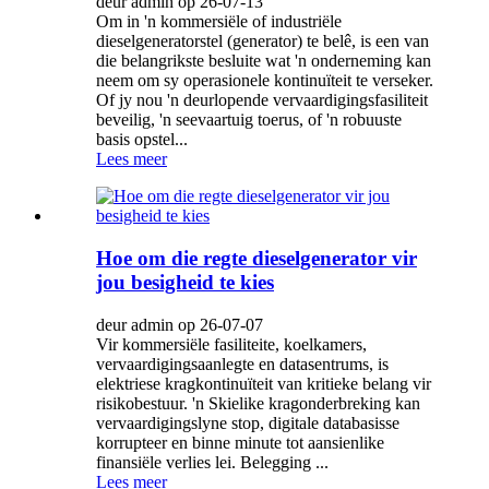
deur admin op 26-07-13
Om in 'n kommersiële of industriële
dieselgeneratorstel (generator) te belê, is een van
die belangrikste besluite wat 'n onderneming kan
neem om sy operasionele kontinuïteit te verseker.
Of jy nou 'n deurlopende vervaardigingsfasiliteit
beveilig, 'n seevaartuig toerus, of 'n robuuste
basis opstel...
Lees meer
Hoe om die regte dieselgenerator vir
jou besigheid te kies
deur admin op 26-07-07
Vir kommersiële fasiliteite, koelkamers,
vervaardigingsaanlegte en datasentrums, is
elektriese kragkontinuïteit van kritieke belang vir
risikobestuur. 'n Skielike kragonderbreking kan
vervaardigingslyne stop, digitale databasisse
korrupteer en binne minute tot aansienlike
finansiële verlies lei. Belegging ...
Lees meer