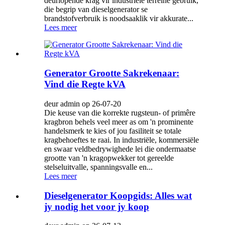
deurlopende krag vir industriële terreine gebruik,
die begrip van dieselgenerator se
brandstofverbruik is noodsaaklik vir akkurate...
Lees meer
Generator Grootte Sakrekenaar:
Vind die Regte kVA
deur admin op 26-07-20
Die keuse van die korrekte rugsteun- of primêre
kragbron behels veel meer as om 'n prominente
handelsmerk te kies of jou fasiliteit se totale
kragbehoeftes te raai. In industriële, kommersiële
en swaar veldbedrywighede lei die ondermaatse
grootte van 'n kragopwekker tot gereelde
stelseluitvalle, spanningsvalle en...
Lees meer
Dieselgenerator Koopgids: Alles wat
jy nodig het voor jy koop