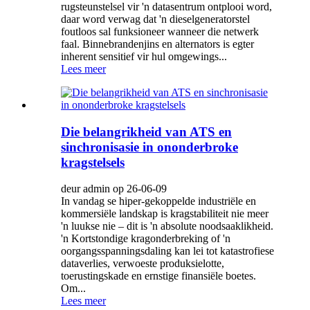
rugsteunstelsel vir 'n datasentrum ontplooi word,
daar word verwag dat 'n dieselgeneratorstel
foutloos sal funksioneer wanneer die netwerk
faal. Binnebrandenjins en alternators is egter
inherent sensitief vir hul omgewings...
Lees meer
Die belangrikheid van ATS en
sinchronisasie in ononderbroke
kragstelsels
deur admin op 26-06-09
In vandag se hiper-gekoppelde industriële en
kommersiële landskap is kragstabiliteit nie meer
'n luukse nie – dit is 'n absolute noodsaaklikheid.
'n Kortstondige kragonderbreking of 'n
oorgangsspanningsdaling kan lei tot katastrofiese
dataverlies, verwoeste produksielotte,
toerustingskade en ernstige finansiële boetes.
Om...
Lees meer