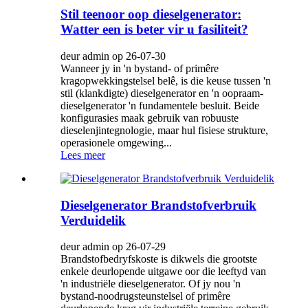
Stil teenoor oop dieselgenerator:
Watter een is beter vir u fasiliteit?
deur admin op 26-07-30
Wanneer jy in 'n bystand- of primêre
kragopwekkingstelsel belê, is die keuse tussen 'n
stil (klankdigte) dieselgenerator en 'n oopraam-
dieselgenerator 'n fundamentele besluit. Beide
konfigurasies maak gebruik van robuuste
dieselenjintegnologie, maar hul fisiese strukture,
operasionele omgewing...
Lees meer
Dieselgenerator Brandstofverbruik
Verduidelik
deur admin op 26-07-29
Brandstofbedryfskoste is dikwels die grootste
enkele deurlopende uitgawe oor die leeftyd van
'n industriële dieselgenerator. Of jy nou 'n
bystand-noodrugsteunstelsel of primêre