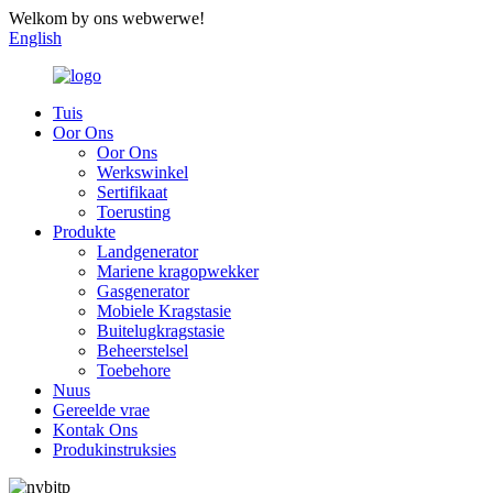
Welkom by ons webwerwe!
English
Tuis
Oor Ons
Oor Ons
Werkswinkel
Sertifikaat
Toerusting
Produkte
Landgenerator
Mariene kragopwekker
Gasgenerator
Mobiele Kragstasie
Buitelugkragstasie
Beheerstelsel
Toebehore
Nuus
Gereelde vrae
Kontak Ons
Produkinstruksies